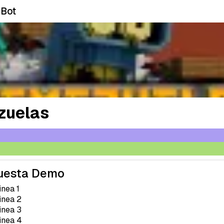
 Bot
uelas
uesta Demo
inea 1
linea 2
linea 3
linea 4