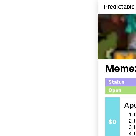
Predictable
Memez
Status
Open
Ap
l
$0