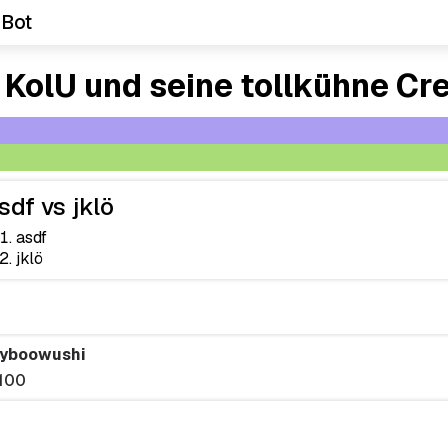
 Bot
 KolU und seine tollkühne Cr
sdf vs jklö
asdf
jklö
yboowushi
100