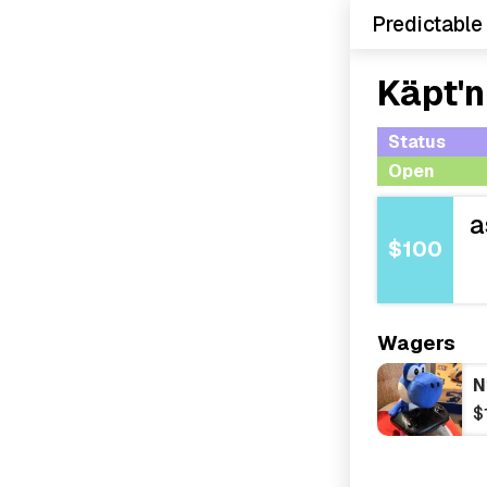
Predictable
Käpt'n
Status
Open
a
$100
Wagers
N
$