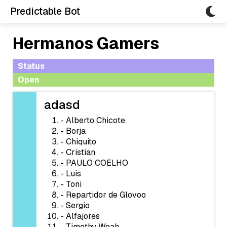
Predictable Bot
Hermanos Gamers
Status
Open
adasd
- Alberto Chicote
- Borja
- Chiquito
- Cristian
- PAULO COELHO
- Luis
- Toni
- Repartidor de Glovoo
- Sergio
- Alfajores
- Timothy Weah